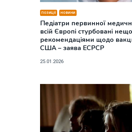
ПОЗИЦІЇ
НОВИНИ
Педіатри первинної медичн
всій Європі стурбовані нещ
рекомендаціями щодо вакци
США – заява ECPCP
25.01.2026