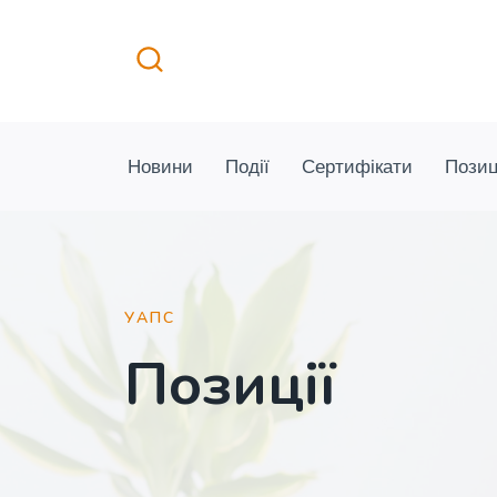
Перейти
до
вмісту
Новини
Події
Сертифікати
Позиц
УАПС
Позиції