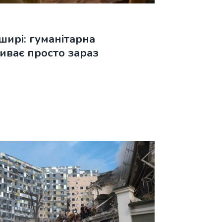
ширі: гуманітарна
иває просто зараз