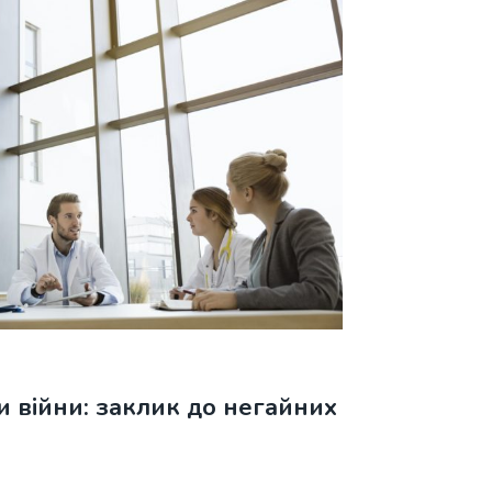
ти війни: заклик до негайних