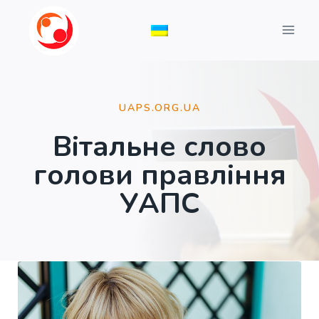
Перейти
до
вмісту
UAPS.ORG.UA
Вітальне слово
голови правління
УАПС