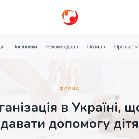
ії
Посібники
Рекомендації
Позиції
Про нас
ФОРМА
ганізація в Україні, щ
давати допомогу діт