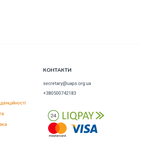
КОНТАКТИ
secretary@uaps.org.ua
+380500742183
іденційності
та
вка