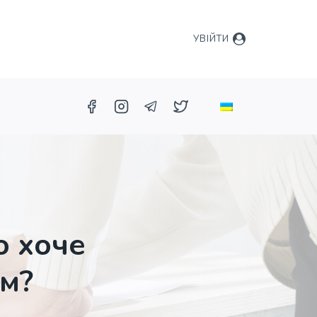
УВІЙТИ
о хоче
ям?