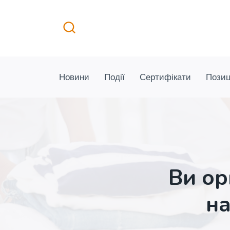
Перейти
до
вмісту
Новини
Події
Сертифікати
Позиц
Ви ор
на