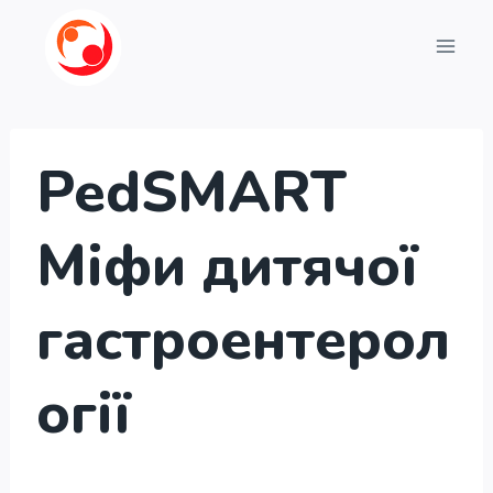
Перейти
до
вмісту
PedSMART
Міфи дитячої
гастроентерол
огії