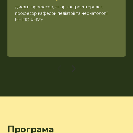
д.мед.н, професор, лікар гастроентеролог,
професор кафедри педіатрії та неонатології
Програма