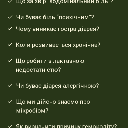
Що за звір “абдомінальний біль”?
Чи буває біль “психічним”?
Чому виникає гостра діарея?
Коли розвивається хронічна?
Що робити з лактазною
недостатністю?
Чи буває діарея алергічною?
Що ми дійсно знаємо про
мікробіом?
Як визначити причину гемоколіту?