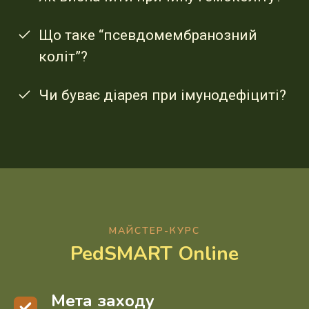
Що таке “псевдомембранозний
коліт”?
Чи буває діарея при імунодефіциті?
МАЙСТЕР-КУРС
PedSMART Online
Мета заходу