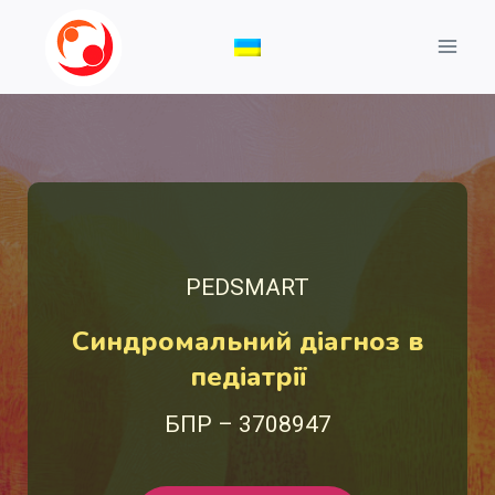
Перейти
до
вмісту
PEDSMART
Cиндромальний діагноз в
педіатрії
БПР – 3708947