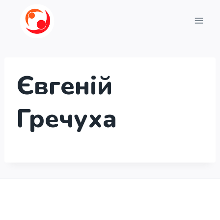
Перейти
до
вмісту
Євгеній
Гречуха