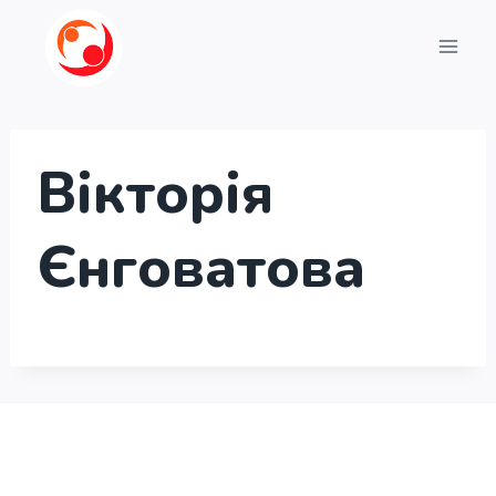
Перейти
до
вмісту
Вікторія
Єнговатова