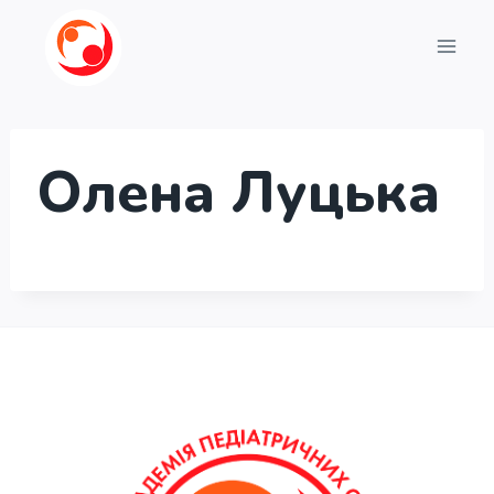
Перейти
до
вмісту
Олена Луцька