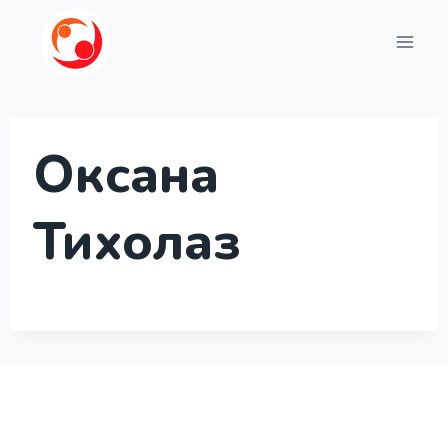
Перейти
до
вмісту
Оксана
Тихолаз