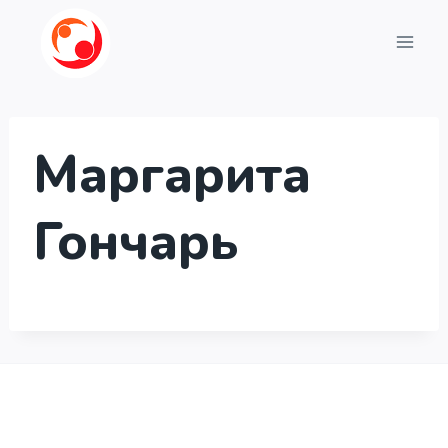
Перейти
до
вмісту
Маргарита
Гончарь