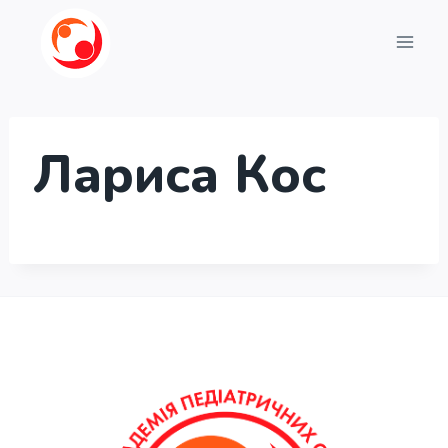
Перейти
до
вмісту
Лариса Кос