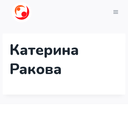
Перейти
до
вмісту
Катерина
Ракова