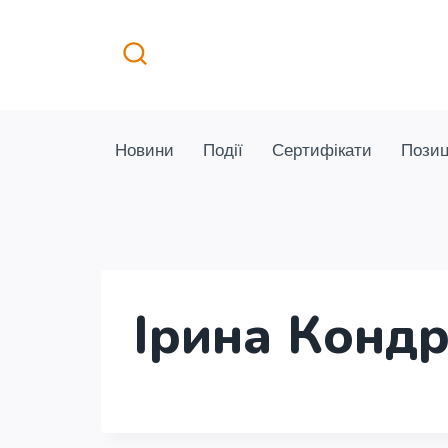
Перейти
до
вмісту
Новини
Події
Сертифікати
Позиц
Ірина Конд