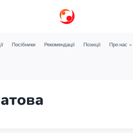
ії
Посібники
Рекомендації
Позиції
Про нас
ратова