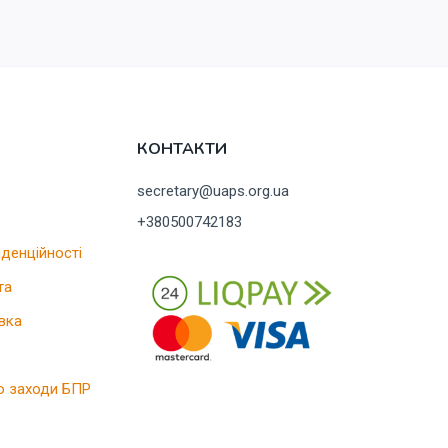
КОНТАКТИ
secretary@uaps.org.ua
+380500742183
іденційності
та
вка
о заходи БПР