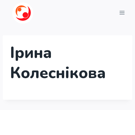
Перейти
до
вмісту
Ірина
Колеснікова