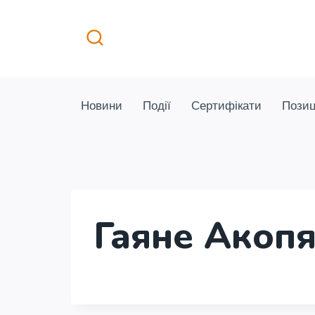
Перейти
до
вмісту
Новини
Події
Сертифікати
Позиц
Гаяне Акоп