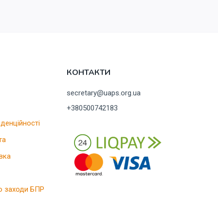
КОНТАКТИ
secretary@uaps.org.ua
+380500742183
іденційності
та
вка
о заходи БПР