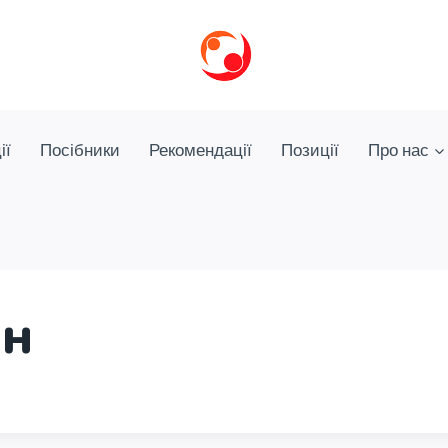
ії
Посібники
Рекомендації
Позиції
Про нас
ян