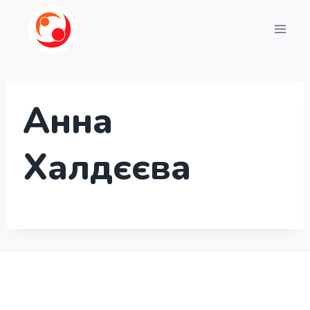
Перейти
до
вмісту
Анна
Халдєєва