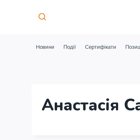
Перейти
до
вмісту
Новини
Події
Сертифікати
Позиц
Анастасія С