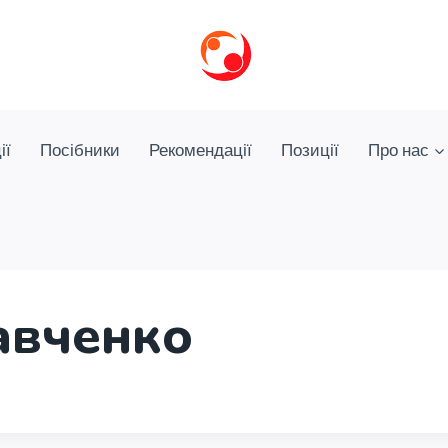
ії
Посібники
Рекомендації
Позиції
Про нас
авченко