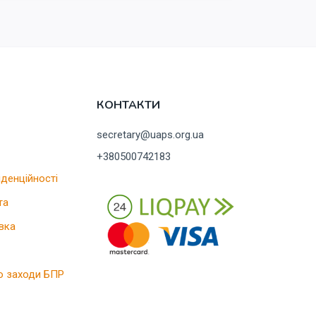
КОНТАКТИ
secretary@uaps.org.ua
+380500742183
іденційності
та
вка
о заходи БПР