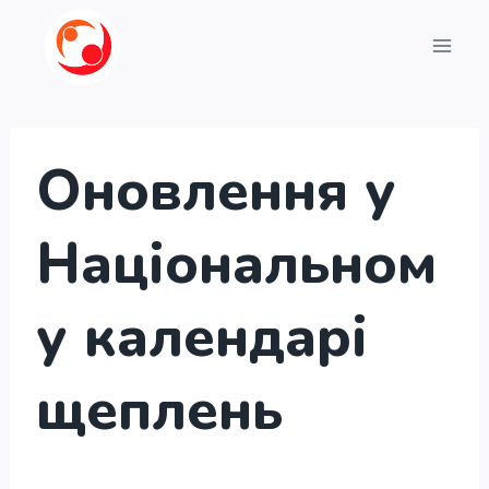
Перейти
до
вмісту
Оновлення у
Національном
у календарі
щеплень